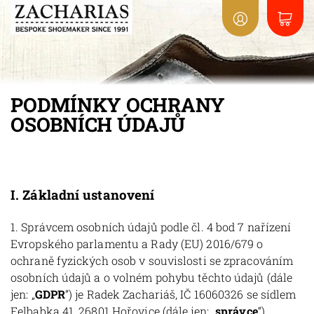
PODMÍNKY OCHRANY
OSOBNÍCH ÚDAJŮ
I.
Základní ustanovení
1. Správcem osobních údajů podle čl. 4 bod 7 nařízení
Evropského parlamentu a Rady (EU) 2016/679 o
ochraně fyzických osob v souvislosti se zpracováním
osobních údajů a o volném pohybu těchto údajů (dále
jen: „
GDPR
”) je Radek Zachariáš, IČ 16060326 se sídlem
Felbabka 41, 26801 Hořovice (dále jen: „
správce
“).