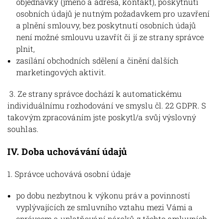
objednávky (jméno a adresa, kontakt), poskytnutí
osobních údajů je nutným požadavkem pro uzavření
a plnění smlouvy, bez poskytnutí osobních údajů
není možné smlouvu uzavřít či jí ze strany správce
plnit,
zasílání obchodních sdělení a činění dalších
marketingových aktivit.
3. Ze strany správce dochází k automatickému
individuálnímu rozhodování ve smyslu čl. 22 GDPR. S
takovým zpracováním jste poskytl/a svůj výslovný
souhlas.
IV.
Doba uchovávání údajů
1. Správce uchovává osobní údaje
po dobu nezbytnou k výkonu práv a povinností
vyplývajících ze smluvního vztahu mezi Vámi a
správcem a uplatňování nároků z těchto smluvních