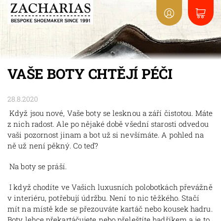
VAŠE BOTY CHTĚJÍ PÉČI
28.8.2020
Když jsou nové, Vaše boty se lesknou a září čistotou. Máte
z nich radost. Ale po nějaké době všední starosti odvedou
vaši pozornost jinam a bot už si nevšímáte. A pohled na
ně už není pěkný. Co teď?
Na boty se práší.
I když chodíte ve Vašich luxusních polobotkách převážně
v interiéru, potřebují údržbu. Není to nic těžkého. Stačí
mít na místě kde se přezouváte kartáč nebo kousek hadru.
Boty lehce překartáčujete nebo přeleštíte hadříkem a je to.