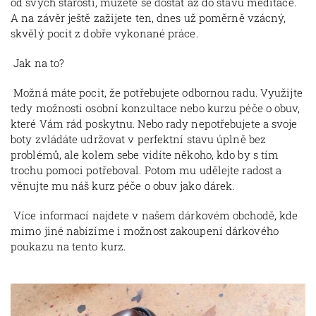
od svých starostí, můžete se dostat až do stavu meditace.
A na závěr ještě zažijete ten, dnes už poměrně vzácný,
skvělý pocit z dobře vykonané práce.
Jak na to?
Možná máte pocit, že potřebujete odbornou radu. Využijte
tedy možnosti osobní konzultace nebo kurzu péče o obuv,
které Vám rád poskytnu. Nebo rady nepotřebujete a svoje
boty zvládáte udržovat v perfektní stavu úplně bez
problémů, ale kolem sebe vidíte někoho, kdo by s tím
trochu pomoci potřeboval. Potom mu udělejte radost a
věnujte mu náš kurz péče o obuv jako dárek.
Více informací najdete v našem dárkovém obchodě, kde
mimo jiné nabízíme i možnost zakoupení dárkového
poukazu na tento kurz.