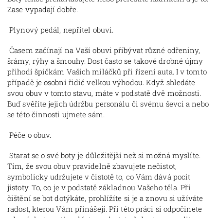
Zase vypadají dobře.
Plynový pedál, nepřítel obuvi.
Časem začínají na Vaší obuvi přibývat různé odřeniny,
šrámy, rýhy a šmouhy. Dost často se takové drobné újmy
přihodí špičkám Vašich miláčků při řízení auta. I v tomto
případě je osobní řidič velkou výhodou. Když shledáte
svou obuv v tomto stavu, máte v podstatě dvě možnosti.
Buď svěříte jejich údržbu personálu či svému ševci a nebo
se této činnosti ujmete sám.
Péče o obuv.
Starat se o své boty je důležitější než si možná myslíte.
Tím, že svou obuv pravidelně zbavujete nečistot,
symbolicky udržujete v čistotě to, co Vám dává pocit
jistoty. To, co je v podstatě základnou Vašeho těla. Při
čištění se bot dotýkáte, prohlížíte si je a znovu si užíváte
radost, kterou Vám přinášejí. Při této práci si odpočinete