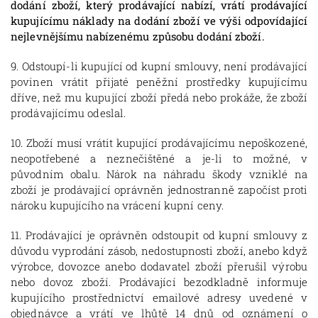
dodání zboží, který prodávající nabízí, vrátí prodávající
kupujícímu náklady na dodání zboží ve výši odpovídající
nejlevnějšímu nabízenému způsobu dodání zboží.
9. Odstoupí-li kupující od kupní smlouvy, není prodávající
povinen vrátit přijaté peněžní prostředky kupujícímu
dříve, než mu kupující zboží předá nebo prokáže, že zboží
prodávajícímu odeslal.
10. Zboží musí vrátit kupující prodávajícímu nepoškozené,
neopotřebené a neznečištěné a je-li to možné, v
původním obalu. Nárok na náhradu škody vzniklé na
zboží je prodávající oprávněn jednostranně započíst proti
nároku kupujícího na vrácení kupní ceny.
11. Prodávající je oprávněn odstoupit od kupní smlouvy z
důvodu vyprodání zásob, nedostupnosti zboží, anebo když
výrobce, dovozce anebo dodavatel zboží přerušil výrobu
nebo dovoz zboží. Prodávající bezodkladně informuje
kupujícího prostřednictví emailové adresy uvedené v
objednávce a vrátí ve lhůtě 14 dnů od oznámení o