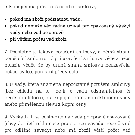
6. Kupující má právo odstoupit od smlouvy:
pokud má zboží podstatnou vadu,
pokud nemůže věc řádně užívat pro opakovaný výskyt
vady nebo vad po opravě,
při větším počtu vad zboží.
7. Podstatné je takové porušení smlouvy, o němž strana
porušující smlouvu již při uzavření smlouvy věděla nebo
musela vědět, že by druhá strana smlouvu neuzavřela,
pokud by toto porušení předvídala.
8. U vady, která znamená nepodstatné porušení smlouvy
(bez ohledu na to, jde-li o vadu odstranitelnou či
neodstranitelnou), má kupující nárok na odstranění vady
anebo přiměřenou slevu z kupní ceny.
9. Vyskytla-li se odstranitelná vada po opravě opakovaně
(obvykle třetí reklamace pro stejnou závadu nebo čtvrtá
pro odlišné závady) nebo má zboží větší počet vad