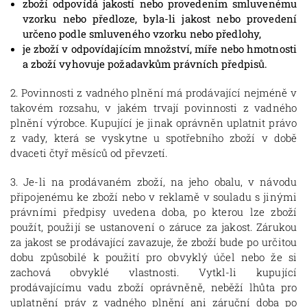
zboží odpovídá jakostí nebo provedením smluvenému
vzorku nebo předloze, byla-li jakost nebo provedení
určeno podle smluveného vzorku nebo předlohy,
je zboží v odpovídajícím množství, míře nebo hmotnosti
a
zboží vyhovuje požadavkům právních předpisů.
2. Povinnosti z vadného plnění má prodávající nejméně v
takovém rozsahu, v jakém trvají povinnosti z vadného
plnění výrobce. Kupující je jinak oprávněn uplatnit právo
z vady, která se vyskytne u spotřebního zboží v době
dvaceti čtyř měsíců od převzetí.
3. Je-li na prodávaném zboží, na jeho obalu, v návodu
připojenému ke zboží nebo v reklamě v souladu s jinými
právními předpisy uvedena doba, po kterou lze zboží
použít, použijí se ustanovení o záruce za jakost. Zárukou
za jakost se prodávající zavazuje, že zboží bude po určitou
dobu způsobilé k použití pro obvyklý účel nebo že si
zachová obvyklé vlastnosti. Vytkl-li kupující
prodávajícímu vadu zboží oprávněně, neběží lhůta pro
uplatnění práv z vadného plnění ani záruční doba po