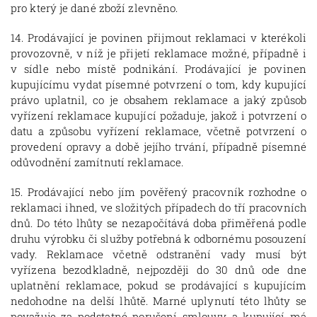
pro který je dané zboží zlevněno.
14. Prodávající je povinen přijmout reklamaci v kterékoli
provozovně, v níž je přijetí reklamace možné, případně i
v sídle nebo místě podnikání. Prodávající je povinen
kupujícímu vydat písemné potvrzení o tom, kdy kupující
právo uplatnil, co je obsahem reklamace a jaký způsob
vyřízení reklamace kupující požaduje, jakož i potvrzení o
datu a způsobu vyřízení reklamace, včetně potvrzení o
provedení opravy a době jejího trvání, případně písemné
odůvodnění zamítnutí reklamace.
15. Prodávající nebo jím pověřený pracovník rozhodne o
reklamaci ihned, ve složitých případech do tří pracovních
dnů. Do této lhůty se nezapočítává doba přiměřená podle
druhu výrobku či služby potřebná k odbornému posouzení
vady. Reklamace včetně odstranění vady musí být
vyřízena bezodkladně, nejpozději do 30 dnů ode dne
uplatnění reklamace, pokud se prodávající s kupujícím
nedohodne na delší lhůtě. Marné uplynutí této lhůty se
považuje za podstatné porušení smlouvy a kupující má