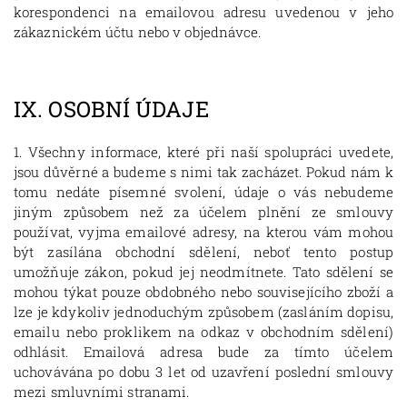
korespondenci na emailovou adresu uvedenou v jeho
zákaznickém účtu nebo v objednávce.
IX.
OSOBNÍ ÚDAJE
1. Všechny informace, které při naší spolupráci uvedete,
jsou důvěrné a budeme s nimi tak zacházet. Pokud nám k
tomu nedáte písemné svolení, údaje o vás nebudeme
jiným způsobem než za účelem plnění ze smlouvy
používat, vyjma emailové adresy, na kterou vám mohou
být zasílána obchodní sdělení, neboť tento postup
umožňuje zákon, pokud jej neodmítnete. Tato sdělení se
mohou týkat pouze obdobného nebo souvisejícího zboží a
lze je kdykoliv jednoduchým způsobem (zasláním dopisu,
emailu nebo proklikem na odkaz v obchodním sdělení)
odhlásit. Emailová adresa bude za tímto účelem
uchovávána po dobu 3 let od uzavření poslední smlouvy
mezi smluvními stranami.