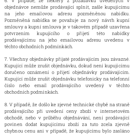
6. V případě, že některý z požadavků uvedených v
objednávce nemůže prodávající splnit, zašle kupujícímu
na jeho emailovou adresu pozměněnou nabídku.
Pozměněná nabídka se považuje za nový návrh kupní
smlouvy a kupní smlouva je v takovém případě uzavřena
potvrzením kupujícího o přijetí této nabídky
prodávajícímu na jeho emailovou adresu uvedenu v
těchto obchodních podmínkách.
7. Všechny objednávky přijaté prodávajícím jsou závazné.
Kupující může zrušit objednávku, dokud není kupujícímu
doručeno oznámení o přijetí objednávky prodávajícím.
Kupující může zrušit objednávku telefonicky na telefonní
číslo nebo email prodávajícího uvedený v těchto
obchodních podmínkách.
8. V případě, že došlo ke zjevné technické chybě na straně
prodávajícího při uvedení ceny zboží v internetovém
obchodě, nebo v průběhu objednávání, není prodávající
povinen dodat kupujícímu zboží za tuto zcela zjevně
chybnou cenu ani v případě, že kupujícímu bylo zasláno