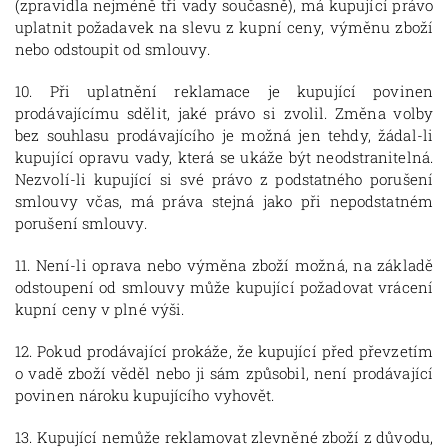
(zpravidla nejméně tři vady současně), má kupující právo
uplatnit požadavek na slevu z kupní ceny, výměnu zboží
nebo odstoupit od smlouvy.
10. Při uplatnění reklamace je kupující povinen
prodávajícímu sdělit, jaké právo si zvolil. Změna volby
bez souhlasu prodávajícího je možná jen tehdy, žádal-li
kupující opravu vady, která se ukáže být neodstranitelná.
Nezvolí-li kupující si své právo z podstatného porušení
smlouvy včas, má práva stejná jako při nepodstatném
porušení smlouvy.
11. Není-li oprava nebo výměna zboží možná, na základě
odstoupení od smlouvy může kupující požadovat vrácení
kupní ceny v plné výši.
12. Pokud prodávající prokáže, že kupující před převzetím
o vadě zboží věděl nebo ji sám způsobil, není prodávající
povinen nároku kupujícího vyhovět.
13. Kupující nemůže reklamovat zlevněné zboží z důvodu,