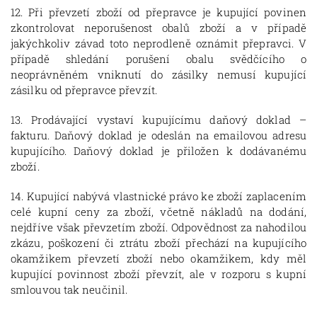
12. Při převzetí zboží od přepravce je kupující povinen
zkontrolovat neporušenost obalů zboží a v případě
jakýchkoliv závad toto neprodleně oznámit přepravci. V
případě shledání porušení obalu svědčícího o
neoprávněném vniknutí do zásilky nemusí kupující
zásilku od přepravce převzít.
13. Prodávající vystaví kupujícímu daňový doklad –
fakturu. Daňový doklad je odeslán na emailovou adresu
kupujícího. Daňový doklad je přiložen k dodávanému
zboží.
14. Kupující nabývá vlastnické právo ke zboží zaplacením
celé kupní ceny za zboží, včetně nákladů na dodání,
nejdříve však převzetím zboží. Odpovědnost za nahodilou
zkázu, poškození či ztrátu zboží přechází na kupujícího
okamžikem převzetí zboží nebo okamžikem, kdy měl
kupující povinnost zboží převzít, ale v rozporu s kupní
smlouvou tak neučinil.