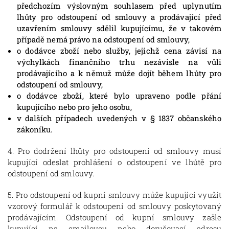
předchozím výslovným souhlasem před uplynutím
lhůty pro odstoupení od smlouvy a prodávající před
uzavřením smlouvy sdělil kupujícímu, že v takovém
případě nemá právo na odstoupení od smlouvy,
o dodávce zboží nebo služby, jejichž cena závisí na
výchylkách finančního trhu nezávisle na vůli
prodávajícího a k němuž může dojít během lhůty pro
odstoupení od smlouvy,
o dodávce zboží, které bylo upraveno podle přání
kupujícího nebo pro jeho osobu,
v dalších případech uvedených v § 1837 občanského
zákoníku.
4. Pro dodržení lhůty pro odstoupení od smlouvy musí
kupující odeslat prohlášení o odstoupení ve lhůtě pro
odstoupení od smlouvy.
5. Pro odstoupení od kupní smlouvy může kupující využít
vzorový formulář k odstoupení od smlouvy poskytovaný
prodávajícím. Odstoupení od kupní smlouvy zašle
kupující na emailovou nebo doručovací adresu