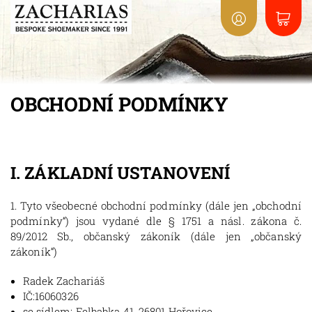
OBCHODNÍ PODMÍNKY
I. ZÁKLADNÍ USTANOVENÍ
1. Tyto všeobecné obchodní podmínky (dále jen „obchodní
podmínky“) jsou vydané dle § 1751 a násl. zákona č.
89/2012 Sb., občanský zákoník (dále jen „občanský
zákoník“)
Radek Zachariáš
IČ:
16060326
se sídlem: Felbabka 41, 26801 Hořovice