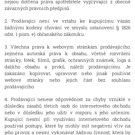
nejsou dotčena práva spotřebitele vyplývající z obecně
závazných právních předpisů.
2. Prodávající není ve vztahu ke kupujícímu vázán
žádnými kodexy chování ve smyslu ustanovení § 1826
odst. 1 písm. e) občanského zákoníku.
3. Všechna práva k webovým stránkám prodávajícího,
zejména autorská práva k obsahu, včetně rozvržení
stránky, fotek, filmů, grafik, ochranných známek, loga a
dalšího obsahu a prvků, náleží prodávajícímu. Je
zakázáno kopírovat, upravovat nebo jinak používat
webové stránky nebo jejich část bez souhlasu
prodávajícího.
4. Prodávající nenese odpovědnost za chyby vzniklé v
důsledku zásahů třetích osob do internetového obchodu
nebo v důsledku jeho užití v rozporu s jeho určením.
Kupující nesmí při využívání internetového obchodu
používat postupy, které by mohly mít negativní vliv na
jeho provoz a nesmí vykonávat žádnou činnost, která by