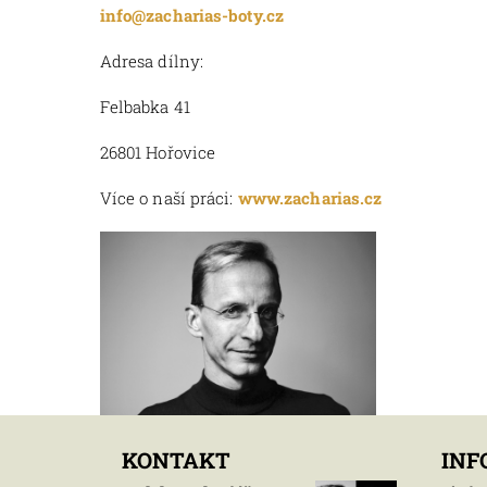
info@zacharias-boty.cz
Adresa dílny:
Felbabka 41
26801 Hořovice
Více o naší práci:
www.zacharias.cz
KONTAKT
INF